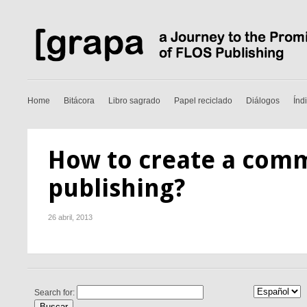
Home
Bitácora
Libro sagrado
Papel reciclado
Diálogos
Índ
How to create a com
publishing?
26 abril, 2013
Search for: