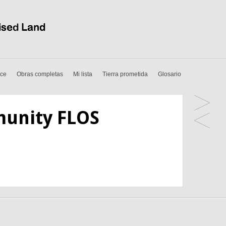
ice
Obras completas
Mi lista
Tierra prometida
Glosario
munity FLOS