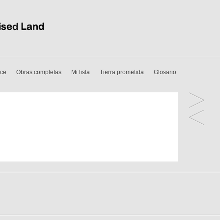
ice
Obras completas
Mi lista
Tierra prometida
Glosario